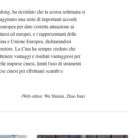
dong, ha ricordato che la scorsa settimana si
عر
 raggiunto una serie di importanti accordi
europea per dare corretta attuazione ai
국어
nesi ed europei, e i rappresentanti delle
 Cina e Unione Europea, dichiarandosi
sch
superiore. La Cina ha sempre creduto che
ttenere vantaggi e risultati vantaggiosi per
guês
e imprese cinesi, limiti l'uso di strumenti
se cinesi per effettuare scambi e
hili
тілі
(Web editor: Wu Shimin, Zhao Jian)
ไทย
Melayu
νικά