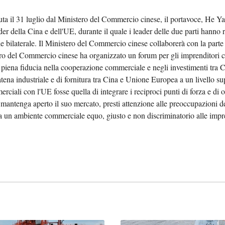
ta il 31 luglio dal Ministero del Commercio cinese, il portavoce, He Ya
بي
ader della Cina e dell'UE, durante il quale i leader delle due parti hanno
bilaterale. Il Ministero del Commercio cinese collaborerà con la parte 
한
tero del Commercio cinese ha organizzato un forum per gli imprenditori ci
 piena fiducia nella cooperazione commerciale e negli investimenti tra
Deut
tena industriale e di fornitura tra Cina e Unione Europea a un livello 
ciali con l'UE fosse quella di integrare i reciproci punti di forza e di o
Portu
antenga aperto il suo mercato, presti attenzione alle preoccupazioni dell
ca un ambiente commerciale equo, giusto e non discriminatorio alle impre
Kiswa
Қазақ 
ภาษา
Bahasa 
Ελλη