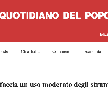
Edizi
中文
ondo
Cina-Italia
Commenti
Economia
Engl
日
faccia un uso moderato degli stru
Franç
Espa
Русс