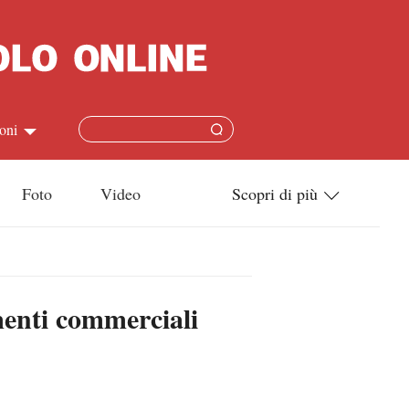
oni
简体
Foto
Video
Scopri di più
ish
Tecnologia
本語
Società
menti commerciali
ais
Cultura
ñol
Sport
кий