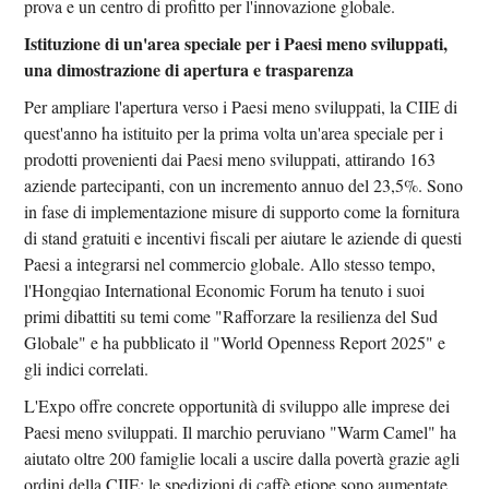
prova e un centro di profitto per l'innovazione globale.
Istituzione di un'area speciale per i Paesi meno sviluppati,
una dimostrazione di apertura e trasparenza
Per ampliare l'apertura verso i Paesi meno sviluppati, la CIIE di
quest'anno ha istituito per la prima volta un'area speciale per i
prodotti provenienti dai Paesi meno sviluppati, attirando 163
aziende partecipanti, con un incremento annuo del 23,5%. Sono
in fase di implementazione misure di supporto come la fornitura
di stand gratuiti e incentivi fiscali per aiutare le aziende di questi
Paesi a integrarsi nel commercio globale. Allo stesso tempo,
l'Hongqiao International Economic Forum ha tenuto i suoi
primi dibattiti su temi come "Rafforzare la resilienza del Sud
Globale" e ha pubblicato il "World Openness Report 2025" e
gli indici correlati.
L'Expo offre concrete opportunità di sviluppo alle imprese dei
Paesi meno sviluppati. Il marchio peruviano "Warm Camel" ha
aiutato oltre 200 famiglie locali a uscire dalla povertà grazie agli
ordini della CIIE; le spedizioni di caffè etiope sono aumentate