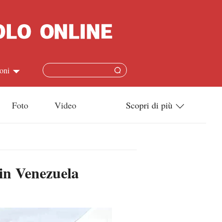
oni
简体
Foto
Video
Scopri di più
ish
Tecnologia
本語
Società
 in Venezuela
ais
Cultura
ñol
Sport
кий