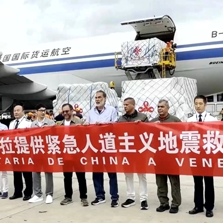
بي
한
Deut
Portu
Kiswa
Қазақ 
ภาษา
Bahasa 
Ελλη