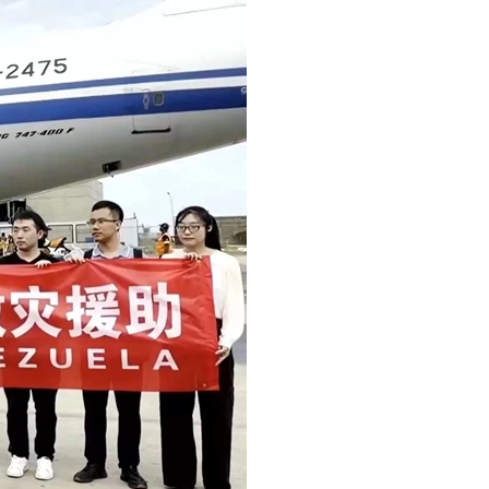
عر
국어
sch
guês
hili
тілі
ไทย
Melayu
νικά