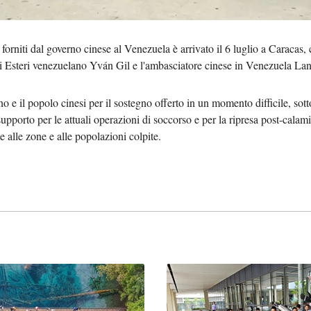
Tiếng 
 forniti dal governo cinese al Venezuela è arrivato il 6 luglio a Caracas,
ردو
li Esteri venezuelano Yván Gil e l'ambasciatore cinese in Venezuela La
हिन्
o e il popolo cinesi per il sostegno offerto in un momento difficile, sott
pporto per le attuali operazioni di soccorso e per la ripresa post-calami
 alle zone e alle popolazioni colpite.