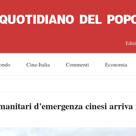
Edizi
中文
ondo
Cina-Italia
Commenti
Economia
Engl
日
umanitari d'emergenza cinesi arriva
Franç
Espa
Русс