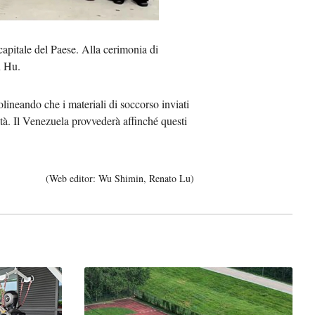
Việt
 capitale del Paese. Alla cerimonia di
ا
n Hu.
दी
olineando che i materiali di soccorso inviati
tà. Il Venezuela provvederà affinché questi
(Web editor: Wu Shimin, Renato Lu)