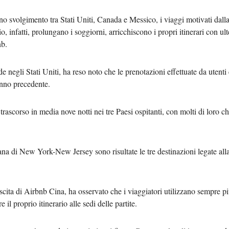
svolgimento tra Stati Uniti, Canada e Messico, i viaggi motivati dall
بي
lcio, infatti, prolungano i soggiorni, arricchiscono i propri itinerari con ult
nb.
한
 negli Stati Uniti, ha reso noto che le prenotazioni effettuate da utenti c
Deut
'anno precedente.
Portu
trascorso in media nove notti nei tre Paesi ospitanti, con molti di loro ch
Kiswa
Қазақ 
na di New York-New Jersey sono risultate le tre destinazioni legate all
ภาษา
scita di Airbnb Cina, ha osservato che i viaggiatori utilizzano sempre pi
Bahasa 
il proprio itinerario alle sedi delle partite.
Ελλη