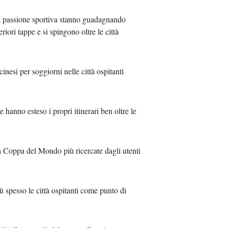
a passione sportiva stanno guadagnando
عر
eriori tappe e si spingono oltre le città
국어
inesi per soggiorni nelle città ospitanti
sch
guês
e hanno esteso i propri itinerari ben oltre le
hili
тілі
a Coppa del Mondo più ricercate dagli utenti
ไทย
ù spesso le città ospitanti come punto di
Melayu
νικά