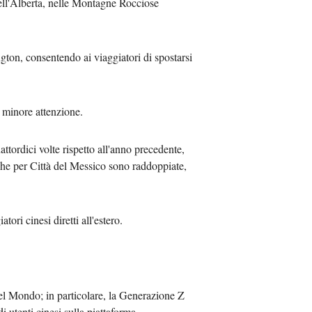
ell'Alberta, nelle Montagne Rocciose
Việt
gton, consentendo ai viaggiatori di spostarsi
ا
दी
o minore attenzione.
ttordici volte rispetto all'anno precedente,
rche per Città del Messico sono raddoppiate,
ri cinesi diretti all'estero.
del Mondo; in particolare, la Generazione Z
 utenti cinesi sulla piattaforma.