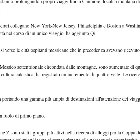
 stanno prolungando i propri viaggi fino a Canmore, località montana d
.
Tiếng 
 itinerari collegano New York-New Jersey, Philadelphia e Boston a Washin
ردو
città nel corso di un unico viaggio, ha aggiunto Qi.
हिन्
inesi verso le città ospitanti messicane che in precedenza avevano ricevut
l Messico settentrionale circondata dalle montagne, sono aumentate di qua
cultura calcistica, ha registrato un incremento di quattro volte. Le rice
ortando una gamma più ampia di destinazioni all'attenzione dei viaggiato
n ruolo di primo piano.
e Z sono stati i gruppi più attivi nella ricerca di alloggi per la Coppa 
rcava soluzioni legate al torneo rispetto alla percentuale complessiva di