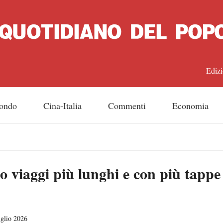
Edizi
中文
ondo
Cina-Italia
Commenti
Economia
Engl
日
 viaggi più lunghi e con più tappe 
Franç
Espa
uglio 2026
Русс