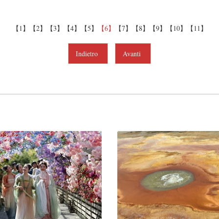
【1】
【2】
【3】
【4】
【5】
【6】
【7】
【8】
【9】
【10】
【11】
Indietro
Avanti