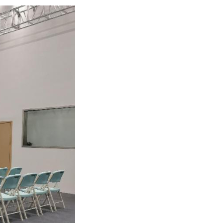
عر
국어
sch
guês
hili
тілі
ไทย
Melayu
νικά