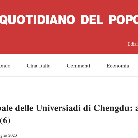
Edizi
中文
ondo
Cina-Italia
Commenti
Economia
Engl
日
le delle Universiadi di Chengdu: a
Franç
(6)
Espa
uglio 2023
Русс