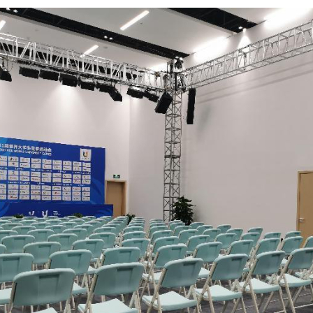
بي
한
Deut
Portu
Kiswa
Қазақ 
ภาษา
Bahasa 
Ελλη