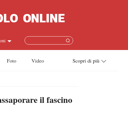
oni
简体
Foto
Video
Scopri di più
ish
Tecnologia
本語
Società
ssaporare il fascino
ais
Cultura
ñol
Sport
кий