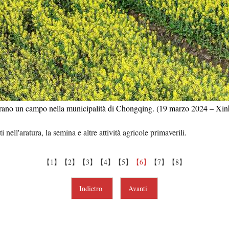
Tiếng 
ردو
हिन्
arano un campo nella municipalità di Chongqing. (19 marzo 2024 – Xi
 nell'aratura, la semina e altre attività agricole primaverili.
【1】
【2】
【3】
【4】
【5】
【6】
【7】
【8】
Indietro
Avanti