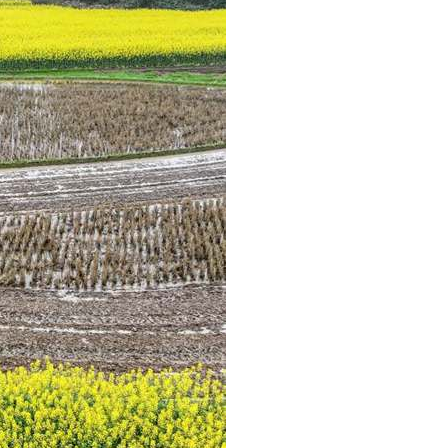
عر
국어
sch
guês
hili
тілі
ไทย
Melayu
νικά