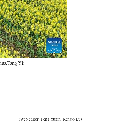
Việt
ا
दी
nhua/Tang Yi)
(Web editor: Feng Yuxin, Renato Lu)