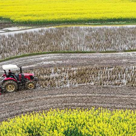
بي
한
Deut
Portu
Kiswa
Қазақ 
ภาษา
Bahasa 
Ελλη