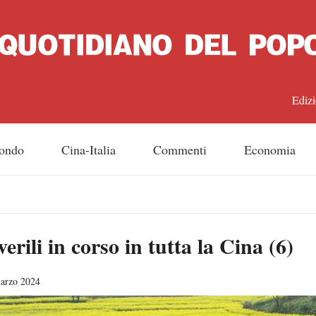
Edizi
中文
ondo
Cina-Italia
Commenti
Economia
Engl
日
erili in corso in tutta la Cina (6)
Franç
Espa
marzo 2024
Русс