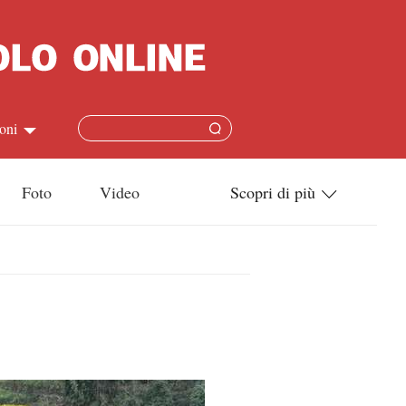
oni
简体
Foto
Video
Scopri di più
ish
Tecnologia
本語
Società
ais
Cultura
ñol
Sport
кий