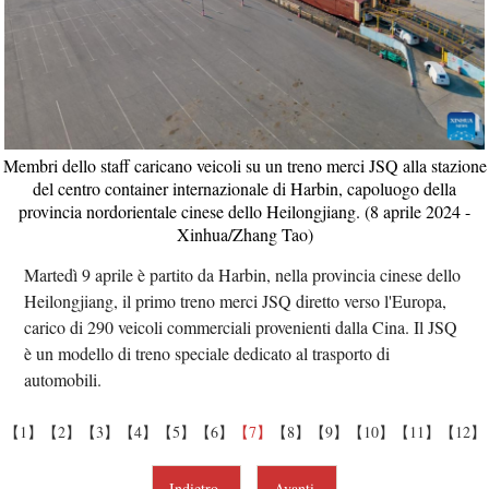
Membri dello staff caricano veicoli su un treno merci JSQ alla stazione
del centro container internazionale di Harbin, capoluogo della
provincia nordorientale cinese dello Heilongjiang. (8 aprile 2024 -
Xinhua/Zhang Tao)
Martedì 9 aprile è partito da Harbin, nella provincia cinese dello
Heilongjiang, il primo treno merci JSQ diretto verso l'Europa,
carico di 290 veicoli commerciali provenienti dalla Cina. Il JSQ
è un modello di treno speciale dedicato al trasporto di
automobili.
【1】
【2】
【3】
【4】
【5】
【6】
【7】
【8】
【9】
【10】
【11】
【12】
Indietro
Avanti