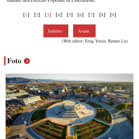
【1】
【2】
【3】
【4】
【5】
【6】
【7】
【8】
【9】
Indietro
Avanti
(Web editor: Feng Yuxin, Renato Lu)
Foto