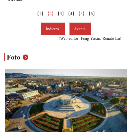
【1】
【2】
【3】
【4】
【5】
【6】
Indietro
Avanti
(Web editor: Feng Yuxin, Renato Lu)
Foto