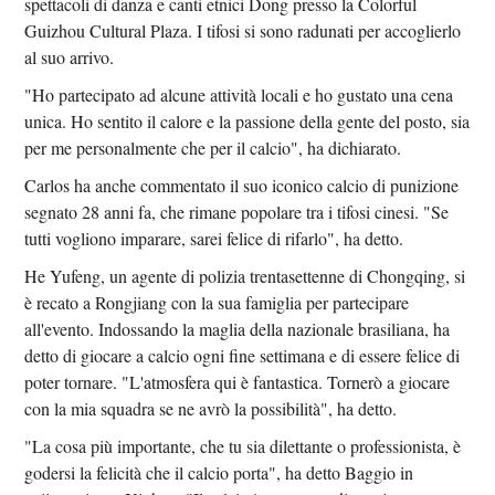
spettacoli di danza e canti etnici Dong presso la Colorful
Guizhou Cultural Plaza. I tifosi si sono radunati per accoglierlo
al suo arrivo.
"Ho partecipato ad alcune attività locali e ho gustato una cena
unica. Ho sentito il calore e la passione della gente del posto, sia
per me personalmente che per il calcio", ha dichiarato.
Carlos ha anche commentato il suo iconico calcio di punizione
segnato 28 anni fa, che rimane popolare tra i tifosi cinesi. "Se
tutti vogliono imparare, sarei felice di rifarlo", ha detto.
He Yufeng, un agente di polizia trentasettenne di Chongqing, si
è recato a Rongjiang con la sua famiglia per partecipare
all'evento. Indossando la maglia della nazionale brasiliana, ha
detto di giocare a calcio ogni fine settimana e di essere felice di
poter tornare. "L'atmosfera qui è fantastica. Tornerò a giocare
con la mia squadra se ne avrò la possibilità", ha detto.
"La cosa più importante, che tu sia dilettante o professionista, è
godersi la felicità che il calcio porta", ha detto Baggio in