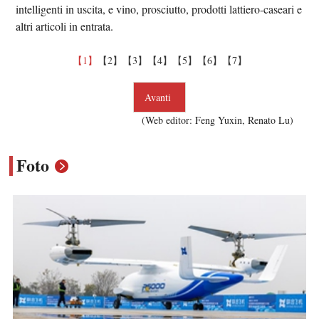
intelligenti in uscita, e vino, prosciutto, prodotti lattiero-caseari e
altri articoli in entrata.
【1】
【2】
【3】
【4】
【5】
【6】
【7】
Avanti
(Web editor: Feng Yuxin, Renato Lu)
Foto