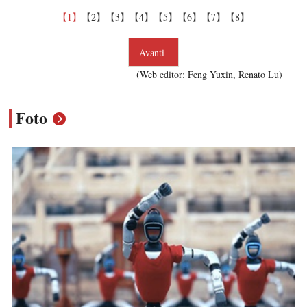
【1】
【2】
【3】
【4】
【5】
【6】
【7】
【8】
Avanti
(Web editor: Feng Yuxin, Renato Lu)
Foto