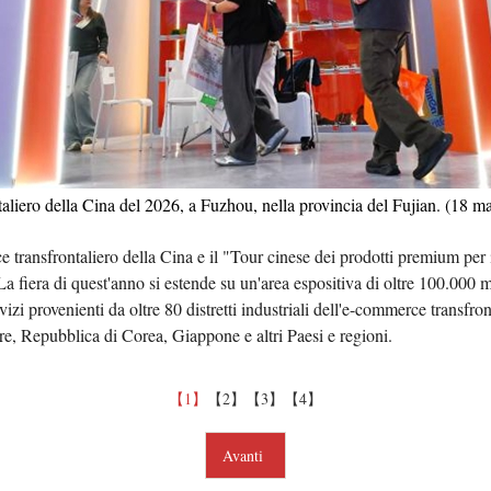
Tiếng 
ردو
हिन्
taliero della Cina del 2026, a Fuzhou, nella provincia del Fujian. (18
e transfrontaliero della Cina e il "Tour cinese dei prodotti premium per
a fiera di quest'anno si estende su un'area espositiva di oltre 100.000 m
izi provenienti da oltre 80 distretti industriali dell'e-commerce transfron
e, Repubblica di Corea, Giappone e altri Paesi e regioni.
【1】
【2】
【3】
【4】
Avanti