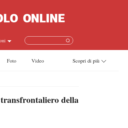
oni
简体
Foto
Video
Scopri di più
ish
Tecnologia
本語
Società
transfrontaliero della
ais
Cultura
ñol
Sport
кий