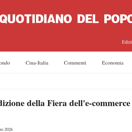
Edizi
中文
ondo
Cina-Italia
Commenti
Economia
Engl
日
dizione della Fiera dell'e-commerce 
Franç
Espa
zo 2026
Русс