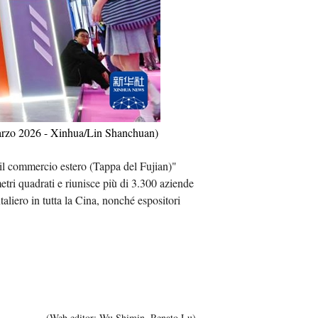
Việt
ا
दी
 marzo 2026 - Xinhua/Lin Shanchuan)
 il commercio estero (Tappa del Fujian)"
etri quadrati e riunisce più di 3.300 aziende
taliero in tutta la Cina, nonché espositori
(Web editor: Wu Shimin, Renato Lu)