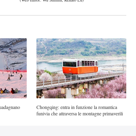
 guadagnano
Chongqing: entra in funzione la romantica
funivia che attraversa le montagne primaverili