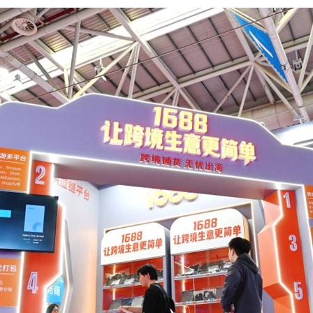
بي
한
Deut
Portu
Kiswa
Қазақ 
ภาษา
Bahasa 
Ελλη