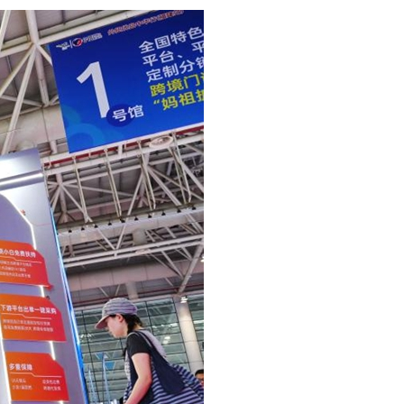
عر
국어
sch
guês
hili
тілі
ไทย
Melayu
νικά