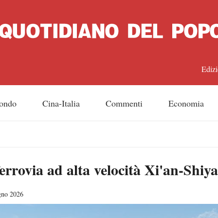
Edizi
中文
ondo
Cina-Italia
Commenti
Economia
Engl
日
ferrovia ad alta velocità Xi'an-Shiy
Franç
Espa
gno 2026
Русс