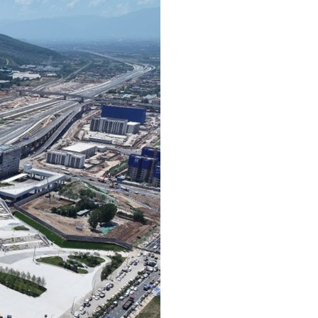
عر
국어
sch
guês
hili
тілі
ไทย
Melayu
νικά