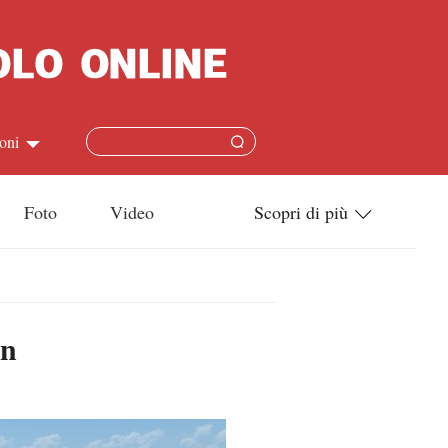
oni
简体
Foto
Video
Scopri di più
ish
Tecnologia
本語
Società
an
ais
Cultura
ñol
Sport
кий