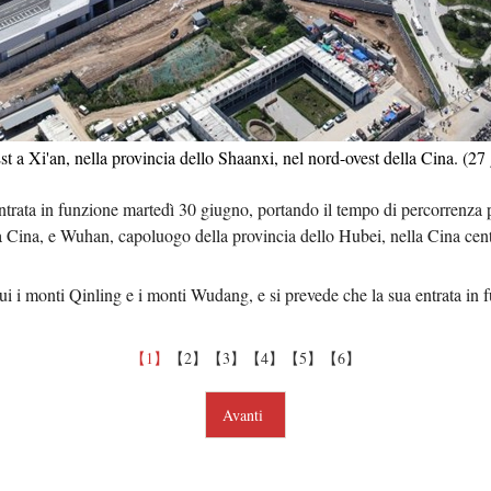
Tiếng 
ردو
हिन्
Est a Xi'an, nella provincia dello Shaanxi, nel nord-ovest della Cina. 
entrata in funzione martedì 30 giugno, portando il tempo di percorrenza 
a Cina, e Wuhan, capoluogo della provincia dello Hubei, nella Cina centr
 cui i monti Qinling e i monti Wudang, e si prevede che la sua entrata in
【1】
【2】
【3】
【4】
【5】
【6】
Avanti