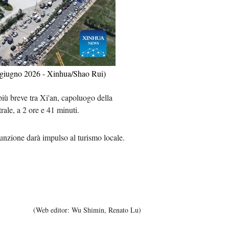
Việt
ا
दी
(27 giugno 2026 - Xinhua/Shao Rui)
più breve tra Xi'an, capoluogo della
ale, a 2 ore e 41 minuti.
 funzione darà impulso al turismo locale.
(Web editor: Wu Shimin, Renato Lu)