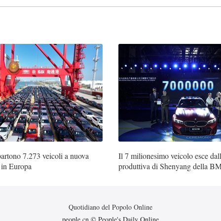
rtono 7.273 veicoli a nuova
Il 7 milionesimo veicolo esce dal
i in Europa
produttiva di Shenyang della BM
nel nord-est della Cina
Quotidiano del Popolo Online
people.cn © People's Daily Online