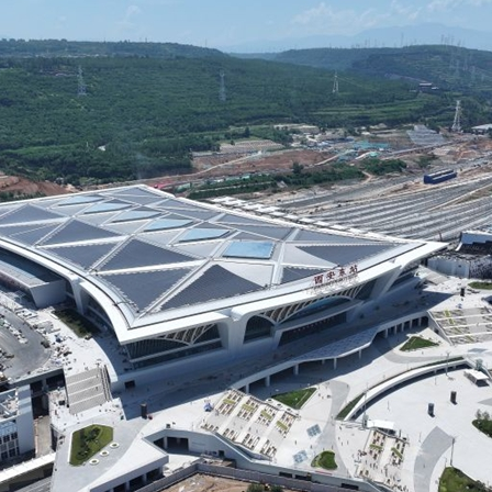
بي
한
Deut
Portu
Kiswa
Қазақ 
ภาษา
Bahasa 
Ελλη