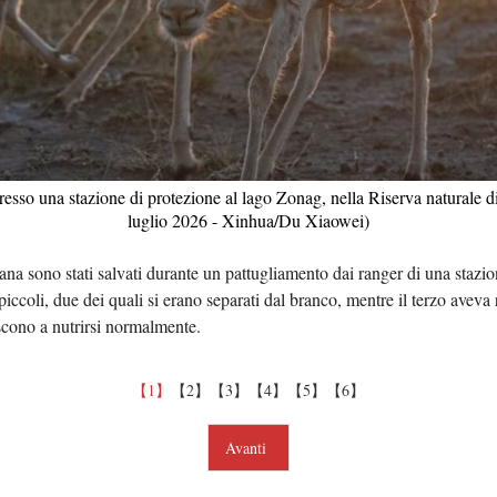
Tiếng 
ردو
हिन्
 presso una stazione di protezione al lago Zonag, nella Riserva naturale 
luglio 2026 - Xinhua/Du Xiaowei)
etana sono stati salvati durante un pattugliamento dai ranger di una stazio
iccoli, due dei quali si erano separati dal branco, mentre il terzo aveva r
scono a nutrirsi normalmente.
【1】
【2】
【3】
【4】
【5】
【6】
Avanti