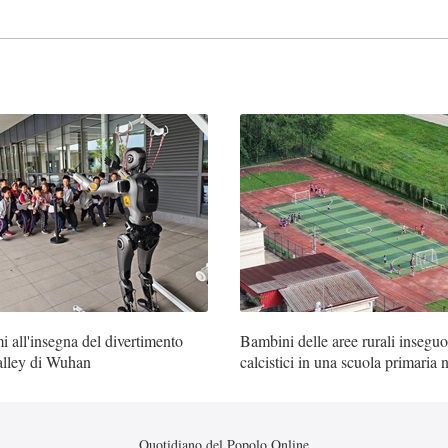
 all'insegna del divertimento
Bambini delle aree rurali insegu
alley di Wuhan
calcistici in una scuola primaria 
Quotidiano del Popolo Online