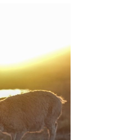
عر
국어
sch
guês
hili
тілі
ไทย
Melayu
νικά