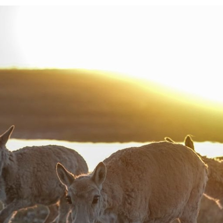
بي
한
Deut
Portu
Kiswa
Қазақ 
ภาษา
Bahasa 
Ελλη