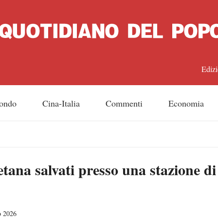
Edizi
中文
ondo
Cina-Italia
Commenti
Economia
Engl
日
betana salvati presso una stazione di
Franç
Espa
o 2026
Русс