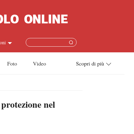
oni
简体
Foto
Video
Scopri di più
ish
Tecnologia
本語
Società
 protezione nel
ais
Cultura
ñol
Sport
кий