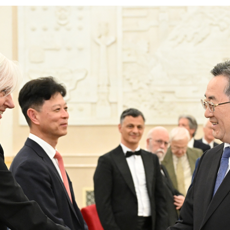
بي
한
Deut
Portu
Kiswa
Қазақ 
ภาษา
Bahasa 
Ελλη