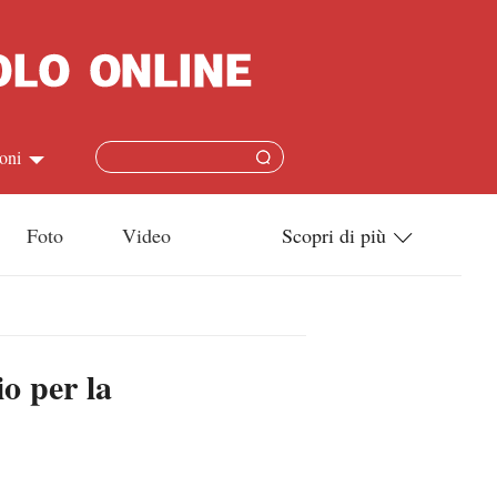
oni
简体
Foto
Video
Scopri di più
ish
Tecnologia
本語
Società
io per la
ais
Cultura
ñol
Sport
кий