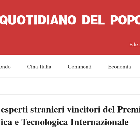
Edizi
中文
ondo
Cina-Italia
Commenti
Economia
Engl
日
sperti stranieri vincitori del Prem
Franç
ica e Tecnologica Internazionale
Espa
Русс