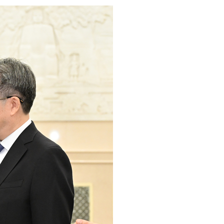
عر
국어
sch
guês
hili
тілі
ไทย
Melayu
νικά