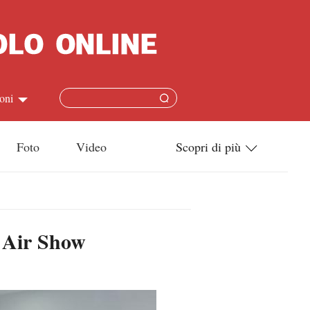
oni
简体
Foto
Video
Scopri di più
ish
Tecnologia
本語
Società
s Air Show
ais
Cultura
ñol
Sport
кий