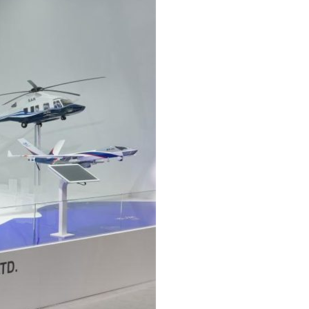
عر
국어
sch
guês
hili
тілі
ไทย
Melayu
νικά