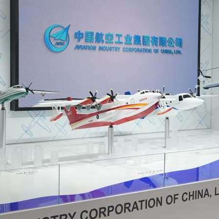
بي
한
Deut
Portu
Kiswa
Қазақ 
ภาษา
Bahasa 
Ελλη