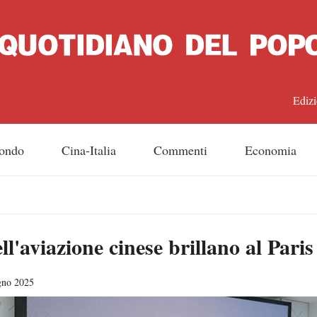
Edizi
中文
ondo
Cina-Italia
Commenti
Economia
Engl
日
ll'aviazione cinese brillano al Pari
Franç
Espa
gno 2025
Русс