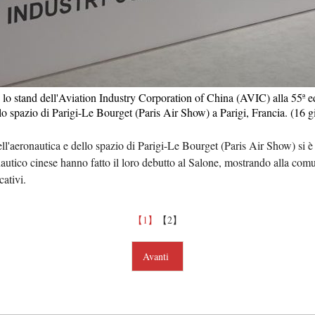
Tiếng 
ردو
हिन्
so lo stand dell'Aviation Industry Corporation of China (AVIC) alla 55ª e
llo spazio di Parigi-Le Bourget (Paris Air Show) a Parigi, Francia. (16
l'aeronautica e dello spazio di Parigi-Le Bourget (Paris Air Show) si è a
autico cinese hanno fatto il loro debutto al Salone, mostrando alla com
cativi.
【1】
【2】
Avanti