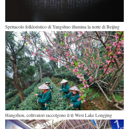
Spettacolo folkloristico di Yangshuo illumina la notte di Beijing
Hangzhou, coltivatori raccolgono il tè West Lake Longjing