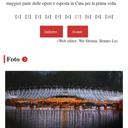
maggior parte delle opere è esposta in Cina per la prima volta.
【1】
【2】
【3】
【4】
【5】
【6】
【7】
【8】
【9】
【10】
Indietro
Avanti
(Web editor: Wu Shimin, Renato Lu)
Foto