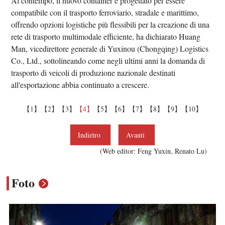
Al contempo, il nuovo container è progettato per essere
compatibile con il trasporto ferroviario, stradale e marittimo,
offrendo opzioni logistiche più flessibili per la creazione di una
rete di trasporto multimodale efficiente, ha dichiarato Huang
Man, vicedirettore generale di Yuxinou (Chongqing) Logistics
Co., Ltd., sottolineando come negli ultimi anni la domanda di
trasporto di veicoli di produzione nazionale destinati
all'esportazione abbia continuato a crescere.
【1】
【2】
【3】
【4】
【5】
【6】
【7】
【8】
【9】
【10】
Indietro
Avanti
(Web editor: Feng Yuxin, Renato Lu)
Foto