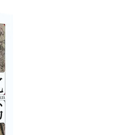
عر
국어
sch
guês
hili
тілі
ไทย
Melayu
νικά