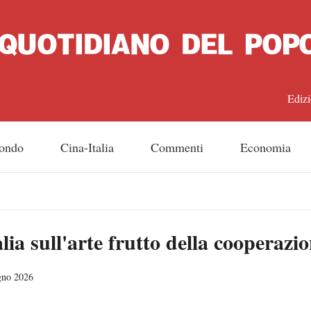
Edizi
中文
ondo
Cina-Italia
Commenti
Economia
Engl
日
ia sull'arte frutto della cooperazio
Franç
Espa
gno 2026
Русс