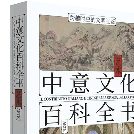
بي
한
Deut
Portu
Kiswa
Қазақ 
ภาษา
Bahasa 
Ελλη