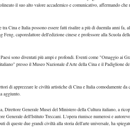
tolineato il suo alto valore accademico e comunicativo, affermando che ri
 tra Cina e Italia possono essere fatti risalire a più di duemila anni fa, 
g Feng, caporedattore dell'edizione cinese e professore alla Scuola dell
 due Paesi sono diventati più ampi e profondi. Eventi come "Omaggio ai 
aliano" presso il Museo Nazionale d'Arte della Cina e il Padiglione de
tori di apprezzare le civiltà artistiche di Cina e Italia comodamente da
ha aggiunto.
, Direttore Generale Musei del Ministero della Cultura italiano, a ricopr
e Generale dell'Istituto Treccani. L'opera riunisce numerosi e autorevoli 
ibuti di queste due grandi civiltà alla storia dell'arte universale, ha spiegat