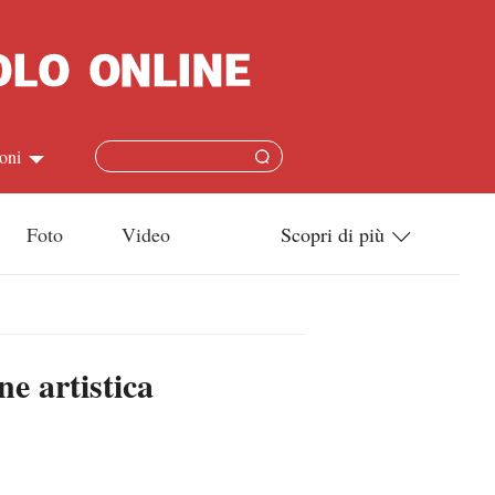
oni
简体
Foto
Video
Scopri di più
ish
Tecnologia
本語
Società
ne artistica
ais
Cultura
ñol
Sport
кий