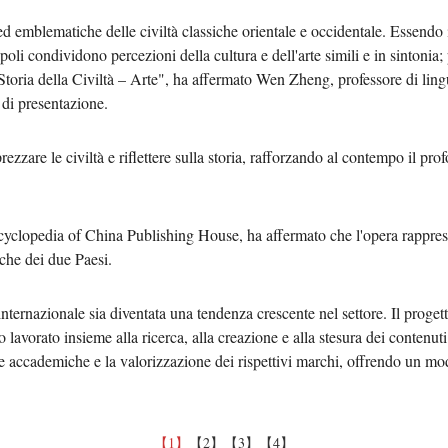
ed emblematiche delle civiltà classiche orientale e occidentale. Essendo 
li condividono percezioni della cultura e dell'arte simili e in sintonia;
 Storia della Civiltà – Arte", ha affermato Wen Zheng, professore di lingua
 di presentazione.
rezzare le civiltà e riflettere sulla storia, rafforzando al contempo il p
ncyclopedia of China Publishing House, ha affermato che l'opera rapprese
iche dei due Paesi.
nternazionale sia diventata una tendenza crescente nel settore. Il progetto
 lavorato insieme alla ricerca, alla creazione e alla stesura dei contenut
se accademiche e la valorizzazione dei rispettivi marchi, offrendo un mo
【1】
【2】
【3】
【4】