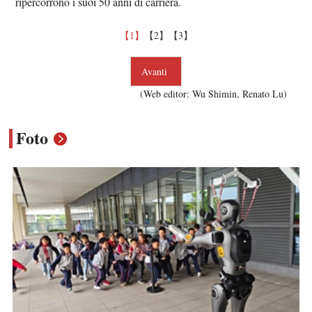
ripercorrono i suoi 50 anni di carriera.
【1】
【2】
【3】
Avanti
(Web editor: Wu Shimin, Renato Lu)
Foto